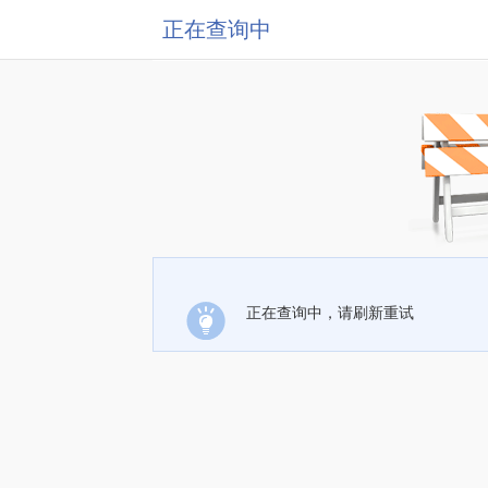
正在查询中
正在查询中，请刷新重试