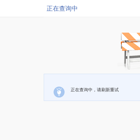
正在查询中
正在查询中，请刷新重试