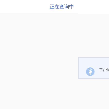
正在查询中
正在